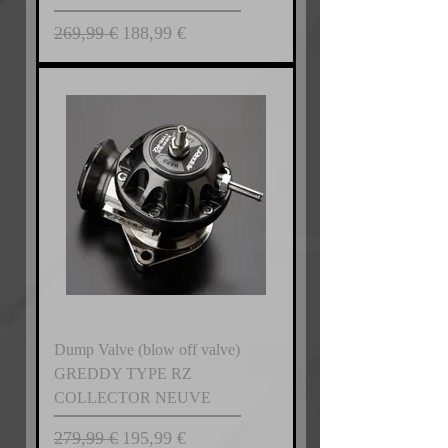
Prix original
Prix promotionnel
269,99 €
188,99 €
Dump Valve (blow off valve)
GREDDY TYPE RZ
COLLECTOR NEUVE
Prix original
Prix promotionnel
279,99 €
195,99 €