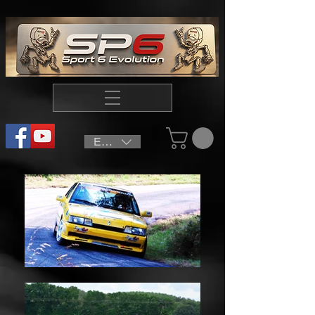
EUR (€)