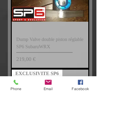
Dump Valve double piston réglable
SP6 SubaruWRX
Prix
219,00 €
EXCLUSIVITE SP6
Phone
Email
Facebook