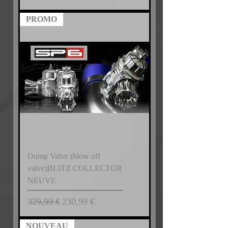
PROMO
Dump Valve (blow off
valve)BLITZ COLLECTOR
NEUVE
Prix original
Prix promotionnel
329,99 €
230,99 €
NOUVEAU