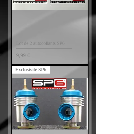
Lot de 2 autocollants SP6
Prix
9,99 €
Exclusivité SP6