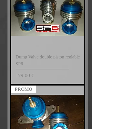
Dump Valve double piston réglable
SP6
Prix
179,00 €
PROMO